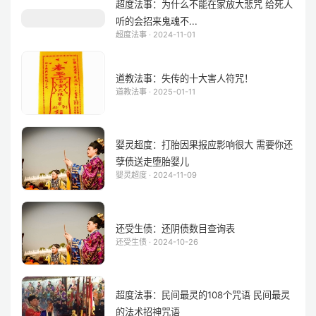
超度法事：为什么不能在家放大悲咒 给死人
听的会招来鬼魂不...
超度法事 · 2024-11-01
道教法事：失传的十大害人符咒！
道教法事 · 2025-01-11
婴灵超度：打胎因果报应影响很大 需要你还
孽债送走堕胎婴儿
婴灵超度 · 2024-11-09
还受生债：还阴债数目查询表
还受生债 · 2024-10-26
超度法事：民间最灵的108个咒语 民间最灵
的法术招神咒语