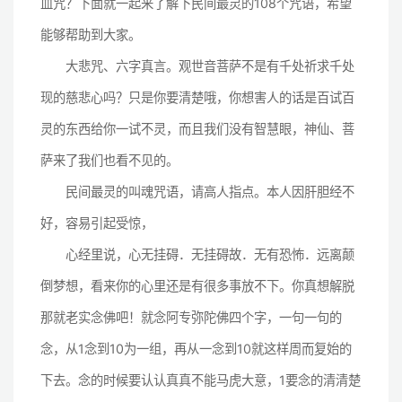
血咒？下面就一起来了解下民间最灵的108个咒语，希望
能够帮助到大家。
大悲咒、六字真言。观世音菩萨不是有千处祈求千处
现的慈悲心吗？只是你要清楚哦，你想害人的话是百试百
灵的东西给你一试不灵，而且我们没有智慧眼，神仙、菩
萨来了我们也看不见的。
民间最灵的叫魂咒语，请高人指点。本人因肝胆经不
好，容易引起受惊，
心经里说，心无挂碍．无挂碍故．无有恐怖．远离颠
倒梦想，看来你的心里还是有很多事放不下。你真想解脱
那就老实念佛吧！就念阿专弥陀佛四个字，一句一句的
念，从1念到10为一组，再从一念到10就这样周而复始的
下去。念的时候要认认真真不能马虎大意，1要念的清清楚