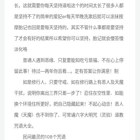
长，这就需要你每天坚持道啦这个的时间太长了很多人都
是坚持不了的简单的爱妃er每天早晚洗漱后就可以涂抹按
摩胎记也回是要每天坚持的，其实不管什么事都是要坚持
了才会有好的结果所以希望你可以坚持，胎记就会慢答慢
淡化咯
普通人遇到恶缘、只复要能知吃亏是福、不在心上停
留此事！待过—两年你且看…。定有答案让你满意！制
如是修行人、只要守戒、如在修行路上有恶人及天魔
干扰，说明你离出三界只差—步了！忍住在空性里．如能
换个环境住所更好，把自己隐藏起来！不起心动念！恶人
魔（天魔）伤不到你了、可常诵六字大明咒（灵验）道教
咒语大全。
民间最灵的108个咒语