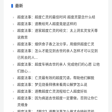
最新
超度法事：超度亡灵的最佳时间 超度灵婴念什么经
超度法事：道教给死人超度竟是这样的
超度法事：道家超度亡灵的经文：太上洞玄灵宝天尊
说救苦
超度法事：烟供食子香之法分享，用烟供超度亡灵
超度法事：怎么才能见到去世的亲人怎样才可以见到
已死去的人...
超度法事：超度车祸去世的亲人 完成他们的心愿 让他
们放心...
超度法事：亡灵最有效的超度咒语，帮助他们解脱
超度法事：梦见烧香拜佛来看周公解梦怎么说
超度法事：道教超度亡灵流程给亡人超度好处
超度法事：因为病逝去世超度一定要做，否则让你亡
灵缠身
超度法事：【图文】道教法事怎么做才会特别灵验