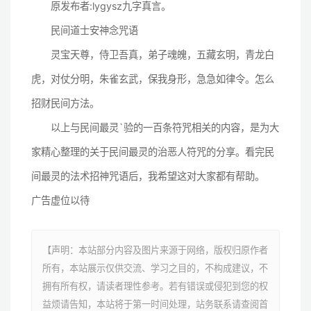
原发布者:lygysz九字真言。
民间道士安神念咒语
灵宝天尊，侍卫吾真，弟子魂魄，五藏玄明，青龙白
虎，对仗分明，朱雀玄武，保我身形，急急如律令。怎么
招财民间方法。
以上与民间最灵`验的一百条符咒相关的内容，是为大
家精心整理的关于民间最灵的治恶人符咒的分享。看完民
间最灵的法术招神咒语后，我希望这对大家都有帮助。
广告虚位以待
【声明：本站部分内容及图片来源于网络，版权归原作者
所有，本站展示仅供交流、学习之目的，不构成建议，不
拥有所有权，请读者理性参考。若有错误或侵犯到您的权
益烦请告知，本站将于第一时间处理，站务联系请查阅首