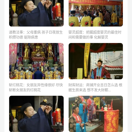
道教法事：父母重病 孩子日夜放生
婴灵超度：把握超度婴灵的最佳时
积攒功德 驱除病患
间和需要做的事 化解婴灵
斩烂桃花：女朋友异性缘很好 尽快
财库财运：商铺开业吉日怎么选 根
斩断女朋友的烂桃花
据生辰来选 想不发大财都...