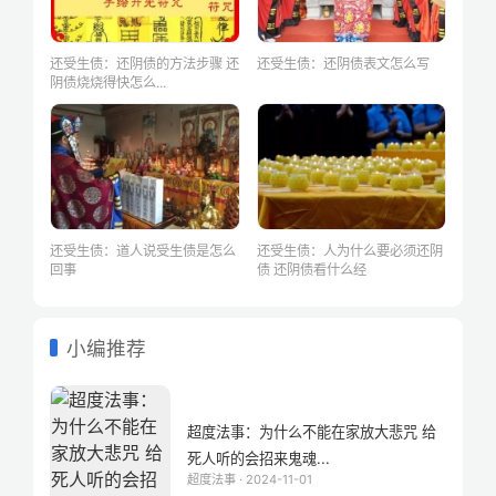
还受生债：还阴债的方法步骤 还
还受生债：还阴债表文怎么写
阴债烧烧得快怎么...
还受生债：道人说受生债是怎么
还受生债：人为什么要必须还阴
回事
债 还阴债看什么经
小编推荐
超度法事：为什么不能在家放大悲咒 给
死人听的会招来鬼魂...
超度法事 · 2024-11-01