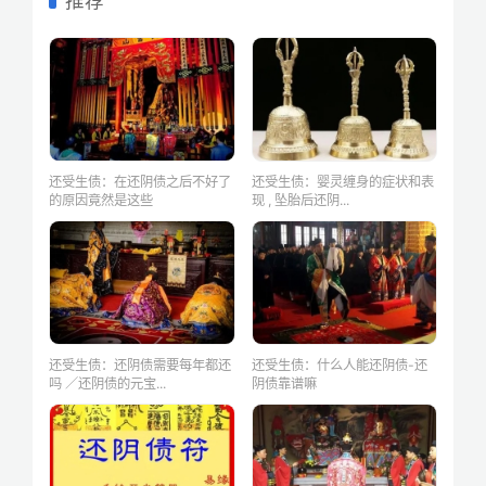
推荐
还受生债：在还阴债之后不好了
还受生债：婴灵缠身的症状和表
的原因竟然是这些
现 , 坠胎后还阴...
还受生债：还阴债需要每年都还
还受生债：什么人能还阴债-还
吗 ／还阴债的元宝...
阴债靠谱嘛