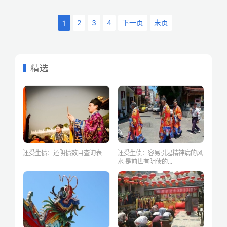
2
3
4
下一页
末页
1
精选
还受生债：还阴债数目查询表
还受生债：容易引起精神病的风
水 是前世有阴债的...