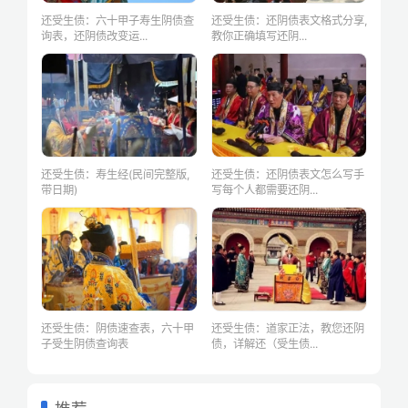
还受生债：六十甲子寿生阴债查
还受生债：还阴债表文格式分享,
询表，还阴债改变运...
教你正确填写还阴...
还受生债：寿生经(民间完整版,
还受生债：还阴债表文怎么写手
带日期)
写每个人都需要还阴...
还受生债：阴债速查表，六十甲
还受生债：道家正法，教您还阴
子受生阴债查询表
债，详解还（受生债...