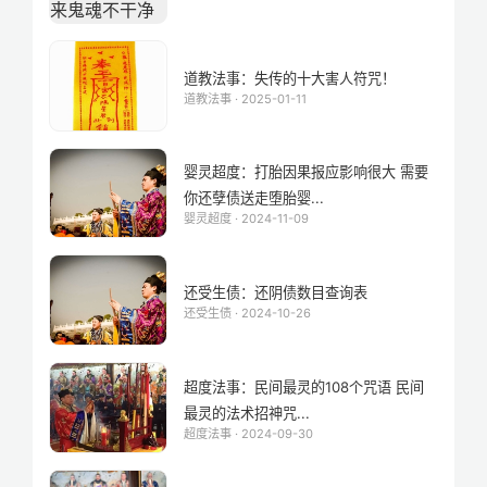
道教法事：失传的十大害人符咒！
道教法事 · 2025-01-11
婴灵超度：打胎因果报应影响很大 需要
你还孽债送走堕胎婴...
婴灵超度 · 2024-11-09
还受生债：还阴债数目查询表
还受生债 · 2024-10-26
超度法事：民间最灵的108个咒语 民间
最灵的法术招神咒...
超度法事 · 2024-09-30