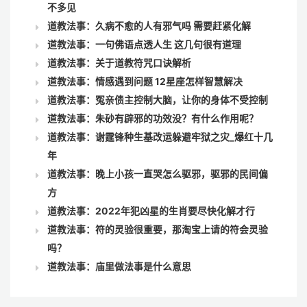
不多见
道教法事：久病不愈的人有邪气吗 需要赶紧化解
道教法事：一句佛语点透人生 这几句很有道理
道教法事：关于道教符咒口诀解析
道教法事：情感遇到问题 12星座怎样智慧解决
道教法事：冤亲债主控制大脑，让你的身体不受控制
道教法事：朱砂有辟邪的功效没？有什么作用呢？
道教法事：谢霆锋种生基改运躲避牢狱之灾_爆红十几
年
道教法事：晚上小孩一直哭怎么驱邪，驱邪的民间偏
方
道教法事：2022年犯凶星的生肖要尽快化解才行
道教法事：符的灵验很重要，那淘宝上请的符会灵验
吗？
道教法事：庙里做法事是什么意思