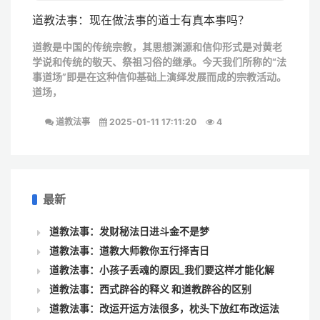
道教法事：现在做法事的道士有真本事吗？
道教是中国的传统宗教，其思想渊源和信仰形式是对黄老
学说和传统的敬天、祭祖习俗的继承。今天我们所称的“法
事道场”即是在这种信仰基础上演绎发展而成的宗教活动。
道场，
道教法事
2025-01-11 17:11:20
4
最新
道教法事：发财秘法日进斗金不是梦
道教法事：道教大师教你五行择吉日
道教法事：小孩子丢魂的原因_我们要这样才能化解
道教法事：西式辟谷的释义 和道教辟谷的区别
道教法事：改运开运方法很多，枕头下放红布改运法