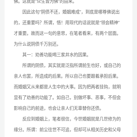
佛。这就是“众生皆为佛”的由来。
因此这句“阴债不还，婚姻难成”，到底是哪尊佛说出
的，还重要吗？所谓，悟！用现代的话说就是“领会精神”
才重要。故而这一句的意思，在笔者看来，有两个层面。
为什么说阴债千万别还。
其一：劝善功能喝三家井水的因果。
所谓的阴债，其实就是泛指所谓前生也好，或自己的
亲人也罢，所造成的后果。所以自己也要跟着承担后果。
而婚姻又从来都是人生中的大事。因为把两者挂钩，就明
显有了劝善的功能了。如自己，别做坏事、恶事，不但会
影响自己的前途，也会让亲人们无辜替你还债。
反应到婚姻上，笔者很信，今世婚姻就是几世修为的
缘分。所谓：前尘往世不可追，但却可从相关历史和父母