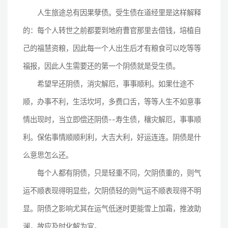
人生旅途总有因果孽债。受生债在道经里是这样解释
的：每个人转世之前都要到地府曹官那里去借钱，培植自
己的福慧资粮，因此每一个人出生后才有粮食可以吃等等
福报，因此人生需要还的第一个阴债就是受生债。
希望早还阴债，消灾解厄，事事顺利。如果仕途不
顺，办事不利，生活坎坷，多费口舌，等等人生不如意事
情出现时，当立即偿还阴债--寿生债，穰灾解厄，事事顺
利。保佑事情顺顺利利，大吉大利，好运连连。阴债是什
么意思怎么还。
每个人都有阴债，只是轻重不同，欠阴债重的，则气
运不顺表现得明显些，欠阴债轻的则气运不顺表现得不明
显。阴债之影响尤其在运气低迷时更能雪上加霜，推波助
澜，故应及时化解为宜。