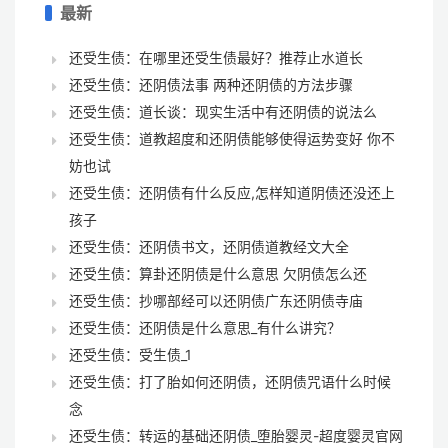
最新
还受生债：在哪里还受生债最好？推荐止水道长
还受生债：还阴债法事 两种还阴债的方法步骤
还受生债：道长谈：现实生活中有还阴债的说法么
还受生债：道教超度和还阴债能够使得运势变好 你不
妨也试
还受生债：还阴债有什么反应,怎样知道阴债还没还上
孩子
还受生债：还阴债书文，还阴债道教经文大全
还受生债：算卦还阴债是什么意思 欠阴债怎么还
还受生债：抄哪部经可以还阴债广东还阴债寺庙
还受生债：还阴债是什么意思_有什么讲究？
还受生债：受生债_1
还受生债：打了胎如何还阴债，还阴债咒语什么时候
念
还受生债：转运的基础还阴债_堕胎婴灵-超度婴灵官网