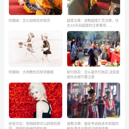
旺姻缘：怎么招桃花的很灵
超度法事：道教超度亡灵法事，往
生49天后超度的注意事项，...
旺姻缘：大师教你怎样求姻缘
斩烂桃花：怎么避开烂桃花 这些家
居风水细节要注意
民俗文化：铜钱辟邪可以辟邪的原
道教法事：朋友夸说她多年前做的
因，铜钱的各种辟邪妙用
种生基改运做道法很有效果