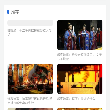
推荐
旺姻缘：十二生肖招桃花妙招大盘
点
超度法事：给父亲超度禁忌 儿女千
万不能犯
道教法事：法事符咒可以拆开吗 随
超度法事：超度亡灵烧点什么
意拆开就会容易失效