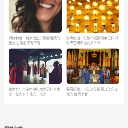
姻缘和合：男女出生日期看婚姻的
财库财运：打胎不还阴债会怎样 补
重要性 婚前不得不看
财库还阴债需要多少钱
化太岁：八字命中犯太岁是什么意
婴灵超度：不知道坠胎婴儿怎么送
思｜犯太岁｜地支｜太岁
走的 赶紧来看
相关文章