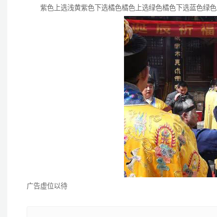
紫色上选浅黄紫色下选橘色橘色上选绿色橘色下选蓝色绿色上
广告虚位以待