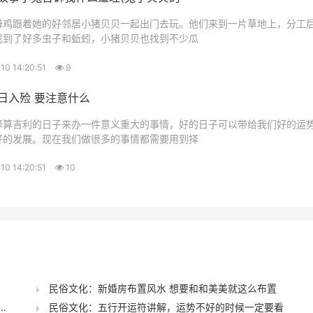
母鸡跟着她的好邻居小猪贝贝一起出门去玩。他们来到一片草地上，分工
找到了好多虫子和蚯蚓，小猪贝贝也找到不少瓜
10 14:20:51
9
日入殓 要注意什么
择算吉利的日子来办一件意义重大的事情，好的日子可以带给我们好的运
好的发展。现在我们做很多的事情都需要用到择
10 14:20:51
10
民俗文化：新婚房布置风水 想要和和美美就这么布置
.
民俗文化：五行开运符讲解，运势不好的时候一定要看