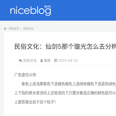
网站首页
民俗文化
民俗文化：仙剑5那个璇光怎么去分
民俗文化
编辑
2025-06-10
广告虚位以待
紫色上选浅黄紫色下选橘色橘色上选绿色橘色下选蓝色绿色上
上下指的是水是流向上还是流向下只要对着选正确的颜色就可以
上面答案出自于这个帖子！