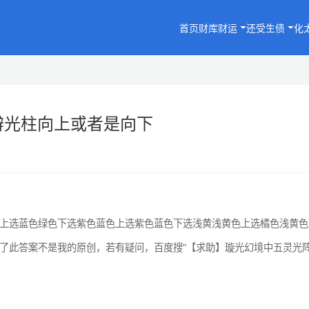
首页
财库财运
还受生债
化
辨光柱向上或者是向下
选蓝色绿色下选紫色蓝色上选紫色蓝色下选浅黄浅黄色上选橘色浅黄色
了此答案不是我的原创，若有疑问，百度搜“【求助】璇光幻境中五灵光阵