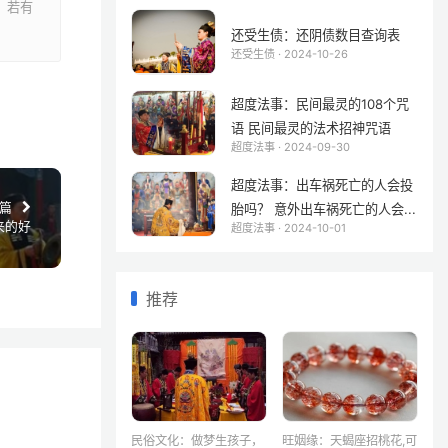
。若有
还受生债：还阴债数目查询表
还受生债 · 2024-10-26
超度法事：民间最灵的108个咒
语 民间最灵的法术招神咒语
超度法事 · 2024-09-30
超度法事：出车祸死亡的人会投
篇
胎吗？ 意外出车祸死亡的人会...
来的好
超度法事 · 2024-10-01
推荐
民俗文化：做梦生孩子，
旺姻缘：天蝎座招桃花,可