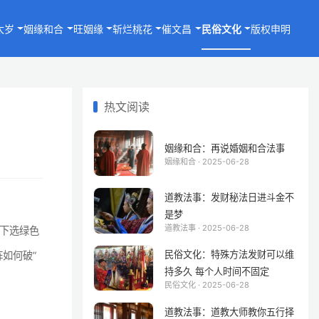
太岁
姻缘和合
旺姻缘
斩烂桃花
催文昌
民俗文化
版权申明
热文阅读
姻缘和合：再说婚姻和合法事
姻缘和合 · 2025-06-28
道教法事：发财秘法日进斗金不
是梦
道教法事 · 2025-06-28
下选绿色
民俗文化：特殊方法发财可以维
如何破”
持多久 每个人时间不固定
民俗文化 · 2025-06-28
道教法事：道教大师教你五行择