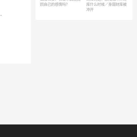
回自己的感情吗？
库什么时候／身弱财库被
冲开
.