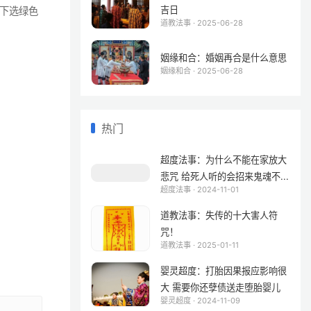
吉日
下选绿色
道教法事 · 2025-06-28
姻缘和合：婚姻再合是什么意思
姻缘和合 · 2025-06-28
热门
超度法事：为什么不能在家放大
悲咒 给死人听的会招来鬼魂不...
超度法事 · 2024-11-01
道教法事：失传的十大害人符
咒！
道教法事 · 2025-01-11
婴灵超度：打胎因果报应影响很
大 需要你还孽债送走堕胎婴儿
婴灵超度 · 2024-11-09