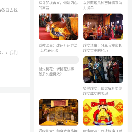
探寻梦境含义，倾听内心
以佩戴这几种吉祥物来助
的声音
力脱单
后各自去找
道教法事：改运开运方法
超度法事：分享我找道长
_红布转运法
超度亡妻的经历
势，让我们
斩烂桃花：斩桃花法事一
般多久能见效？
婴灵超度：道家解析婴灵
超度成功的表现
姻缘和合：和合术真能挽
财库财运：辰戌相冲开财